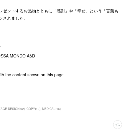
レゼントするお品物とともに「感謝」や「幸せ」という「言葉も
ンされました。
D
OSSA MONDO A&D
ith the content shown on this page.
KAGE DESIGN
(
62
)
COPY
(
12
)
MEDICAL
(
46
)