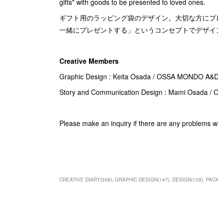
gifts" with goods to be presented to loved ones.
ギフト用のラッピング袋のデザイン。大切な方にプ
一緒にプレゼントする」というコンセプトでデザイ
Creative Members
Graphic Design : Keita Osada / OSSA MONDO A&
Story and Communication Design :
Mami Osada
/ 
Please make an inquiry if there are any problems w
CREATIVE DIARY
(
308
)
GRAPHIC DESIGN
(
147
)
DESIGN
(
109
)
PAC