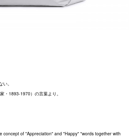
ない。
1893-1970）の言葉より。
he concept of "Appreciation" and "Happy" "words together with