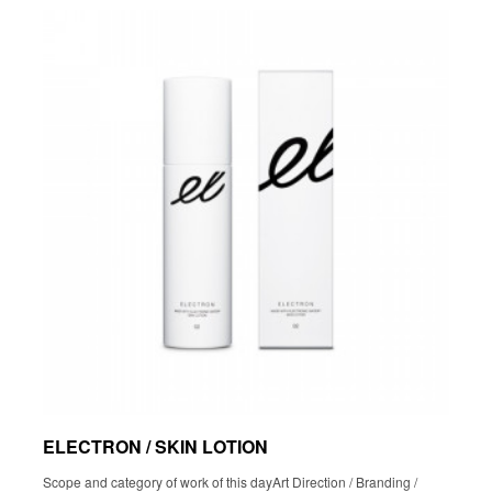
ELECTRON / SKIN LOTION
Scope and category of work of this dayArt Direction / Branding /