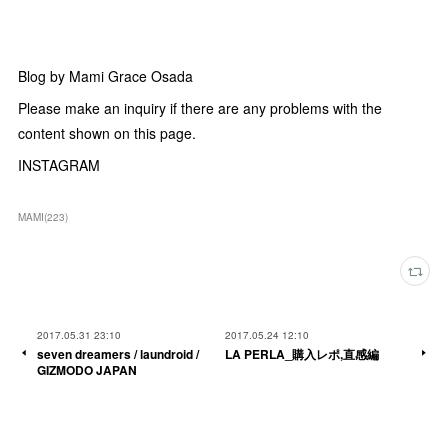
Blog by Mami Grace Osada
Please make an inquiry if there are any problems with the
content shown on this page.
INSTAGRAM
MAMI
(
223
)
2017.05.31 23:10
2017.05.24 12:10
seven dreamers / laundroid /
LA PERLA_購入レポ,直感編
GIZMODO JAPAN